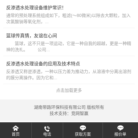
反渗透水处理设备维护常识！
通常的预处理系统组成如下，粗滤(～80微米)以除去大颗粒，加入
次氯酸钠等氧化剂，...
篮球传真情，友谊在心间
篮球，这不只是一项运动，它是一种自我的超越，更是一种精
神的洗礼。 公司...
反渗透水处理设备的应用及技术特点
反渗透又称逆渗透，一种以压力差为推动力，从溶液中分离出溶剂
的膜分离操作。因为它和...
点击加载更多
湖南带路环保科技有限公司 版权所有
技术支持：
竞网智赢
首页
电话
获取方案
报价单