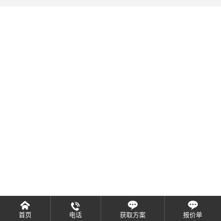
首页
电话
获取方案
报价单