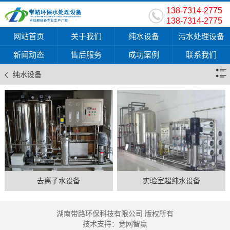
138-7314-2775
138-7314-2775
网站首页
关于我们
纯水设备
污水处理设备
新闻动态
售后服务
成功案例
联系我们
纯水设备
去离子水设备
实验室超纯水设备
湖南带路环保科技有限公司 版权所有
技术支持：
竞网智赢